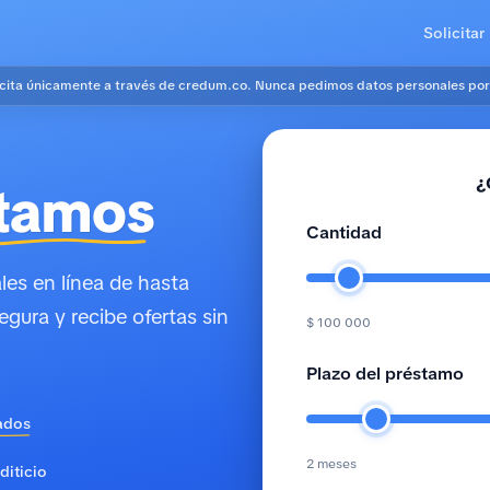
Solicitar
icita únicamente a través de credum.co. Nunca pedimos datos personales por
¿
tamos
Cantidad
es en línea de hasta
egura y recibe ofertas sin
$ 100 000
Plazo del préstamo
ados
2 meses
diticio