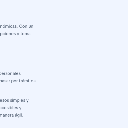
onómicas. Con un
 opciones y toma
personales
pasar por trámites
esos simples y
ccesibles y
manera ágil.