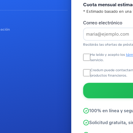
Cuota mensual estim
* Estimado basado en una 
Correo electrónico
bación
Recibirás las ofertas de prést
He leído y acepto los
térm
servicio.
Credum puede contactarme
productos financieros.
100% en línea y seg
Solicitud gratuita, 