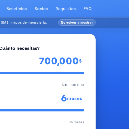
Beneficios
Socios
Requisitos
FAQ
 SMS ni apps de mensajería.
No volver a mostrar
Cuánto necesitas?
$
$ 10 000 000
meses
36 meses