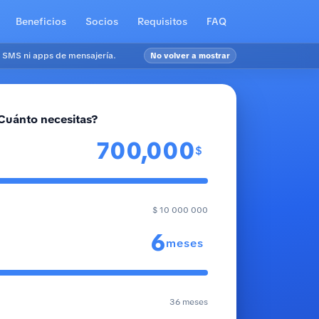
Beneficios
Socios
Requisitos
FAQ
 SMS ni apps de mensajería.
No volver a mostrar
Cuánto necesitas?
$
$ 10 000 000
meses
36 meses