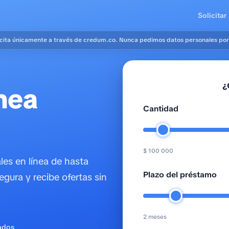
Solicitar
icita únicamente a través de credum.co. Nunca pedimos datos personales por
¿
nea
Cantidad
$ 100 000
es en línea de hasta
Plazo del préstamo
egura y recibe ofertas sin
2 meses
ados