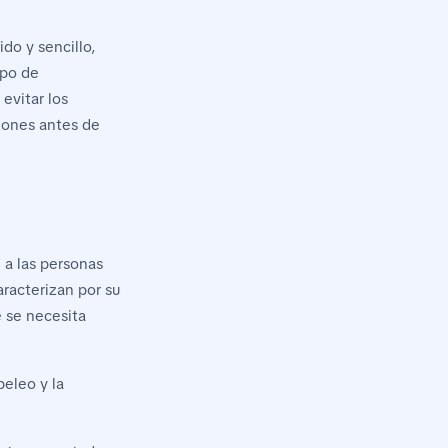
do y sencillo,
ipo de
evitar los
ciones antes de
 a las personas
aracterizan por su
e se necesita
peleo y la