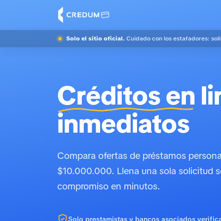
Solo el sitio oficial.
Cuidado con los estafadores: sol
Créditos en
li
inmediatos
Compara ofertas de préstamos personal
$10.000.000. Llena una sola solicitud s
compromiso en minutos.
Solo prestamistas y bancos asociados verific