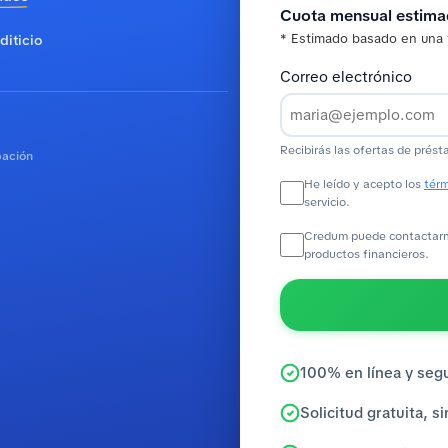
Cuota mensual estim
* Estimado basado en una 
diticio
Correo electrónico
Recibirás las ofertas de prést
bación
He leído y acepto los
térm
servicio.
Credum puede contactarme
productos financieros.
100% en línea y seg
Solicitud gratuita, 