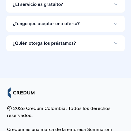
crediticio.
¿El servicio es gratuito?
Sí. Credum no cobra a los consumidores por comparar
ofertas de préstamos.
¿Tengo que aceptar una oferta?
No. Las ofertas de préstamo no son vinculantes, así
que puedes ignorarlas si las condiciones no te
¿Quién otorga los préstamos?
convienen.
Los préstamos son otorgados por bancos e
instituciones financieras asociadas en Colombia.
© 2026 Credum Colombia. Todos los derechos
reservados.
Credum es una marca de la empresa Summarum