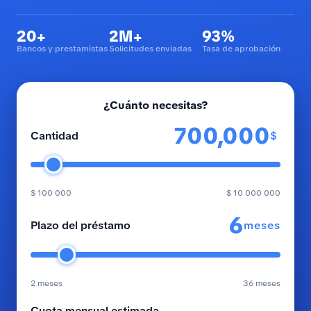
20+
2M+
93%
Bancos y prestamistas
Solicitudes enviadas
Tasa de aprobación
¿Cuánto necesitas?
$
Cantidad
$ 100 000
$ 10 000 000
meses
Plazo del préstamo
2 meses
36 meses
Cuota mensual estimada