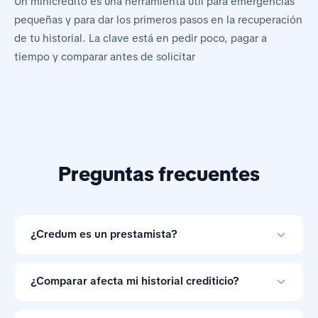
Un minicrédito es una herramienta útil para emergencias
pequeñas y para dar los primeros pasos en la recuperación
de tu historial. La clave está en pedir poco, pagar a
tiempo y comparar antes de solicitar
Preguntas frecuentes
¿Credum es un prestamista?
No. Credum es una herramienta de comparación de
préstamos en línea y no otorga créditos.
¿Comparar afecta mi historial crediticio?
Comparar ofertas con Credum no afecta tu historial