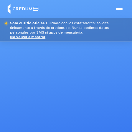
Solo el sitio oficial.
Cuidado con los estafadores: solicita
únicamente a través de credum.co. Nunca pedimos datos
personales por SMS ni apps de mensajería.
No volver a mostrar