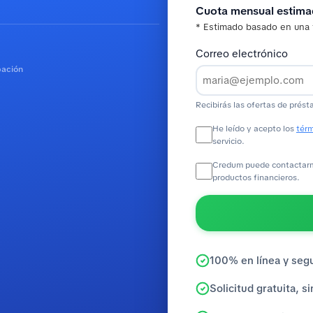
Cuota mensual estim
* Estimado basado en una 
Correo electrónico
bación
Recibirás las ofertas de prést
He leído y acepto los
térm
servicio.
Credum puede contactarme
productos financieros.
100% en línea y seg
Solicitud gratuita, 