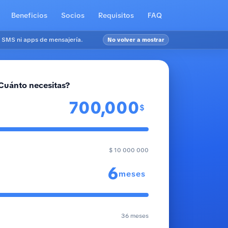
Beneficios
Socios
Requisitos
FAQ
 SMS ni apps de mensajería.
No volver a mostrar
Cuánto necesitas?
$
$ 10 000 000
meses
36 meses