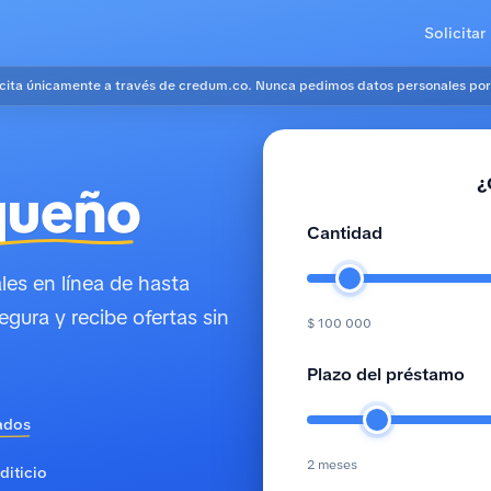
Solicitar
icita únicamente a través de credum.co. Nunca pedimos datos personales por
¿
queño
Cantidad
es en línea de hasta
egura y recibe ofertas sin
$ 100 000
Plazo del préstamo
ados
2 meses
diticio