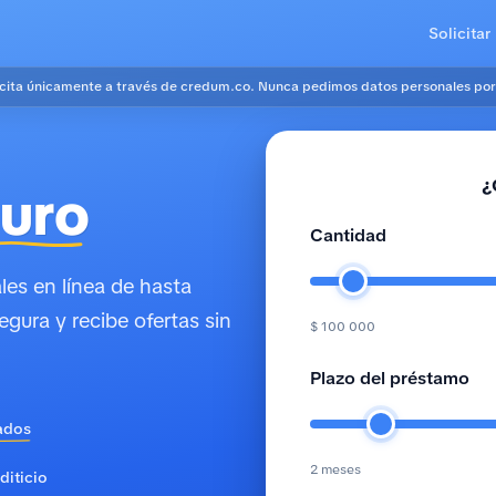
Solicitar
icita únicamente a través de credum.co. Nunca pedimos datos personales por
¿
uro
Cantidad
es en línea de hasta
egura y recibe ofertas sin
$ 100 000
Plazo del préstamo
ados
2 meses
diticio