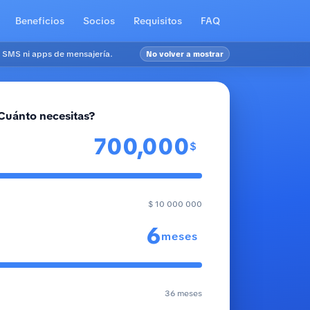
Beneficios
Socios
Requisitos
FAQ
 SMS ni apps de mensajería.
No volver a mostrar
Cuánto necesitas?
$
$ 10 000 000
meses
36 meses