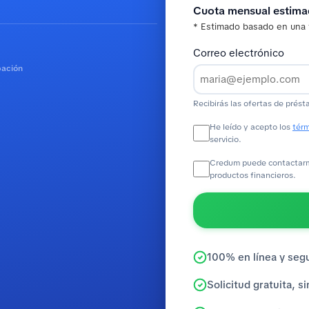
Cuota mensual estim
* Estimado basado en una 
Correo electrónico
bación
Recibirás las ofertas de prést
He leído y acepto los
térm
servicio.
Credum puede contactarme
productos financieros.
100% en línea y seg
Solicitud gratuita, 