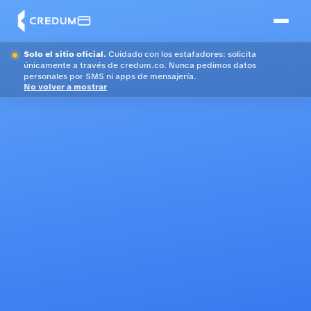
Solo el sitio oficial.
Cuidado con los estafadores: solicita
únicamente a través de credum.co. Nunca pedimos datos
personales por SMS ni apps de mensajería.
No volver a mostrar