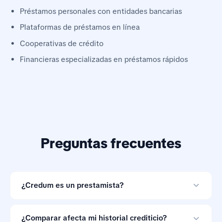
Préstamos personales con entidades bancarias
Plataformas de préstamos en línea
Cooperativas de crédito
Financieras especializadas en préstamos rápidos
Preguntas frecuentes
¿Credum es un prestamista?
No. Credum es una herramienta de comparación de
préstamos en línea y no otorga créditos.
¿Comparar afecta mi historial crediticio?