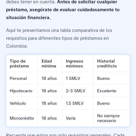
debes tener en cuenta.
Antes de solicitar cualquier
préstamo, asegúrate de evaluar cuidadosamente tu
situación financiera.
Aquí te presentamos una tabla comparativa de los
requisitos para diferentes tipos de préstamos en
Colombia:
Tipo de
Edad
Ingresos
Historial
préstamo
mínima
mínimos
crediticio
Personal
18 años
1 SMLV
Bueno
Hipotecario
18 años
2-3 SMLV
Excelente
Vehículo
18 años
1.5 SMLV
Bueno
No siempre
Microcrédito
18 años
Varía
necesario
Recuerda que estos son solo requisitos generales. Cada