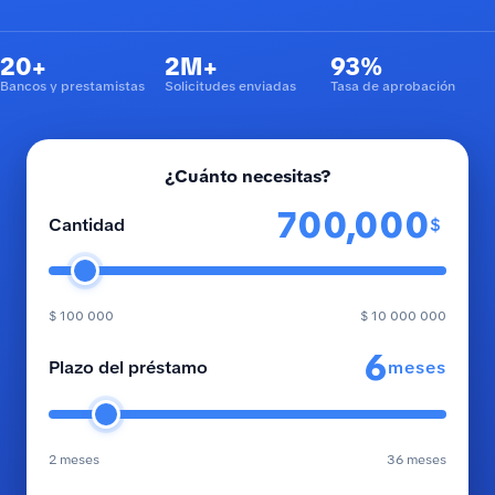
20+
2M+
93%
Bancos y prestamistas
Solicitudes enviadas
Tasa de aprobación
¿Cuánto necesitas?
$
Cantidad
$ 100 000
$ 10 000 000
meses
Plazo del préstamo
2 meses
36 meses