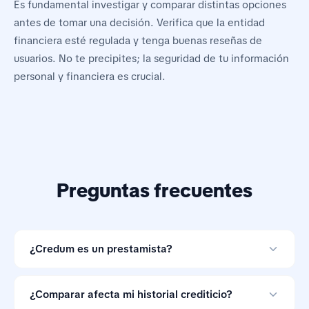
Es fundamental investigar y comparar distintas opciones
antes de tomar una decisión. Verifica que la entidad
financiera esté regulada y tenga buenas reseñas de
usuarios. No te precipites; la seguridad de tu información
personal y financiera es crucial.
Preguntas frecuentes
¿Credum es un prestamista?
No. Credum es una herramienta de comparación de
préstamos en línea y no otorga créditos.
¿Comparar afecta mi historial crediticio?