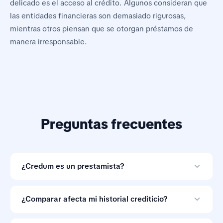
delicado es el acceso al crédito. Algunos consideran que
las entidades financieras son demasiado rigurosas,
mientras otros piensan que se otorgan préstamos de
manera irresponsable.
Preguntas frecuentes
¿Credum es un prestamista?
No. Credum es una herramienta de comparación de
préstamos en línea y no otorga créditos.
¿Comparar afecta mi historial crediticio?
Comparar ofertas con Credum no afecta tu historial