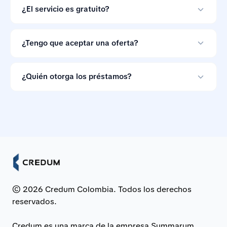
crediticio.
¿El servicio es gratuito?
Sí. Credum no cobra a los consumidores por comparar
ofertas de préstamos.
¿Tengo que aceptar una oferta?
No. Las ofertas de préstamo no son vinculantes, así
que puedes ignorarlas si las condiciones no te
¿Quién otorga los préstamos?
convienen.
Los préstamos son otorgados por bancos e
instituciones financieras asociadas en Colombia.
© 2026 Credum Colombia. Todos los derechos
reservados.
Credum es una marca de la empresa Summarum