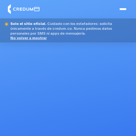
Solo el sitio oficial.
Cuidado con los estafadores: solicita
únicamente a través de credum.co. Nunca pedimos datos
personales por SMS ni apps de mensajería.
No volver a mostrar