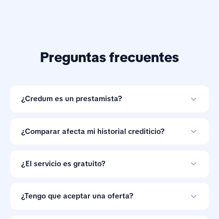
Preguntas frecuentes
¿Credum es un prestamista?
No. Credum es una herramienta de comparación de
préstamos en línea y no otorga créditos.
¿Comparar afecta mi historial crediticio?
Comparar ofertas con Credum no afecta tu historial
crediticio.
¿El servicio es gratuito?
Sí. Credum no cobra a los consumidores por comparar
ofertas de préstamos.
¿Tengo que aceptar una oferta?
No. Las ofertas de préstamo no son vinculantes, así