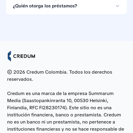
que puedes ignorarlas si las condiciones no te
¿Quién otorga los préstamos?
convienen.
Los préstamos son otorgados por bancos e
instituciones financieras asociadas en Colombia.
© 2026 Credum Colombia. Todos los derechos
reservados.
Credum es una marca de la empresa Summarum
Media (Saastopankinranta 10, 00530 Helsinki,
Finlandia, RFC FI28230174). Este sitio no es una
institución financiera, banco o prestamista. Credum
no es un banco ni un prestamista, no pertenece a
instituciones financieras y no se hace responsable de