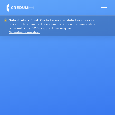
Solo el sitio oficial.
Cuidado con los estafadores: solicita
únicamente a través de credum.co. Nunca pedimos datos
personales por SMS ni apps de mensajería.
No volver a mostrar