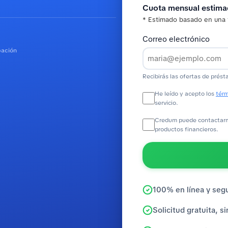
Cuota mensual estim
* Estimado basado en una 
Correo electrónico
bación
Recibirás las ofertas de prést
He leído y acepto los
térm
servicio.
Credum puede contactarme
productos financieros.
100% en línea y seg
Solicitud gratuita, 