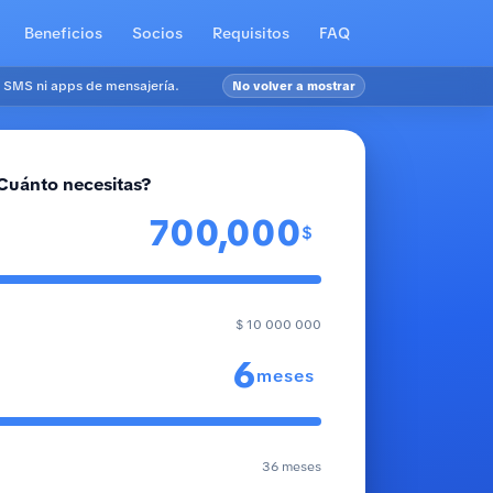
Beneficios
Socios
Requisitos
FAQ
 SMS ni apps de mensajería.
No volver a mostrar
Cuánto necesitas?
$
$ 10 000 000
meses
36 meses