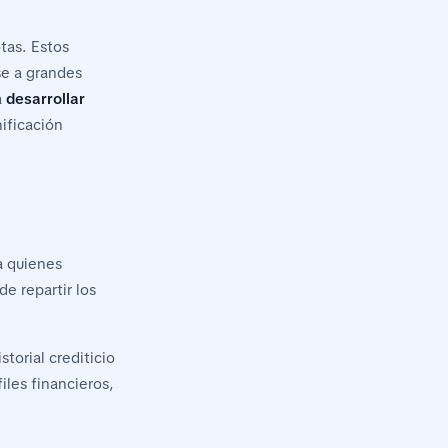
tas. Estos
e a grandes
a
desarrollar
nificación
a quienes
e repartir los
torial crediticio
les financieros,