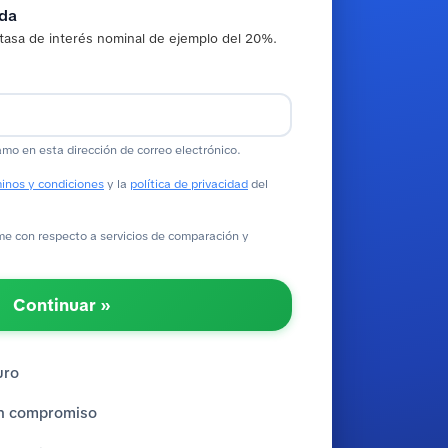
ada
tasa de interés nominal de ejemplo del 20%.
amo en esta dirección de correo electrónico.
inos y condiciones
y la
política de privacidad
del
 con respecto a servicios de comparación y
Continuar »
uro
sin compromiso