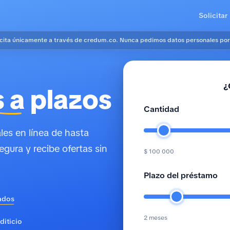
Solicitar
icita únicamente a través de credum.co. Nunca pedimos datos personales por
¿
 a
plazos
Cantidad
es en línea de hasta
egura y recibe ofertas sin
$ 100 000
Plazo del préstamo
ados
2 meses
diticio