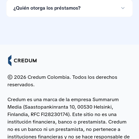
que puedes ignorarlas si las condiciones no te
¿Quién otorga los préstamos?
convienen.
Los préstamos son otorgados por bancos e
instituciones financieras asociadas en Colombia.
© 2026 Credum Colombia. Todos los derechos
reservados.
Credum es una marca de la empresa Summarum
Media (Saastopankinranta 10, 00530 Helsinki,
Finlandia, RFC FI28230174). Este sitio no es una
institución financiera, banco o prestamista. Credum
no es un banco ni un prestamista, no pertenece a
instituciones financieras y no se hace responsable de