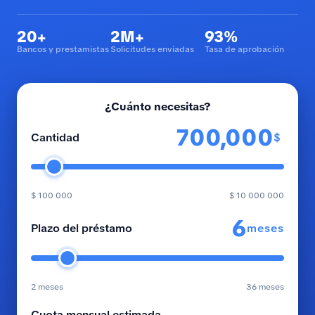
20+
2M+
93%
Bancos y prestamistas
Solicitudes enviadas
Tasa de aprobación
¿Cuánto necesitas?
$
Cantidad
$ 100 000
$ 10 000 000
meses
Plazo del préstamo
2 meses
36 meses
Cuota mensual estimada