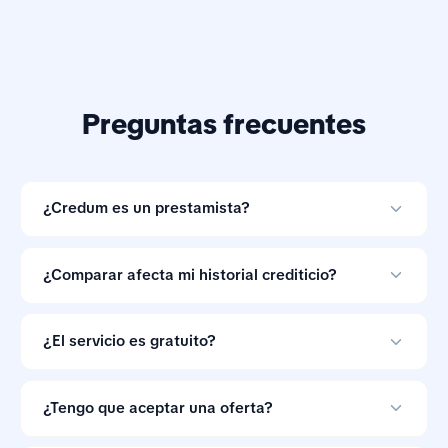
Preguntas frecuentes
¿Credum es un prestamista?
No. Credum es una herramienta de comparación de
préstamos en línea y no otorga créditos.
¿Comparar afecta mi historial crediticio?
Comparar ofertas con Credum no afecta tu historial
crediticio.
¿El servicio es gratuito?
Sí. Credum no cobra a los consumidores por comparar
ofertas de préstamos.
¿Tengo que aceptar una oferta?
No. Las ofertas de préstamo no son vinculantes, así