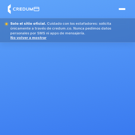
Solo el sitio oficial.
Cuidado con los estafadores: solicita
únicamente a través de credum.co. Nunca pedimos datos
personales por SMS ni apps de mensajería.
No volver a mostrar