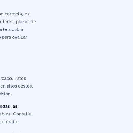
n correcta, es
interés, plazos de
te a cubrir
 para evaluar
ercado. Estos
 en altos costos.
isión.
odas las
ables. Consulta
 contrato.