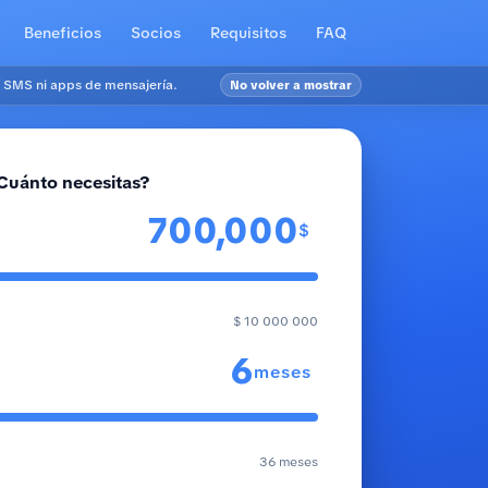
Beneficios
Socios
Requisitos
FAQ
 SMS ni apps de mensajería.
No volver a mostrar
Cuánto necesitas?
$
$ 10 000 000
meses
36 meses