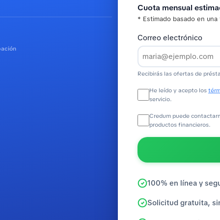
Cuota mensual estim
* Estimado basado en una 
Correo electrónico
bación
Recibirás las ofertas de prést
He leído y acepto los
térm
servicio.
Credum puede contactarme
productos financieros.
100% en línea y seg
Solicitud gratuita, 