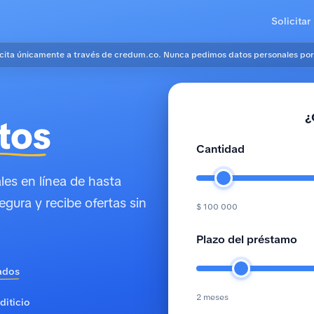
Solicitar
icita únicamente a través de credum.co. Nunca pedimos datos personales por
¿
tos
Cantidad
es en línea de hasta
egura y recibe ofertas sin
$ 100 000
Plazo del préstamo
ados
2 meses
diticio