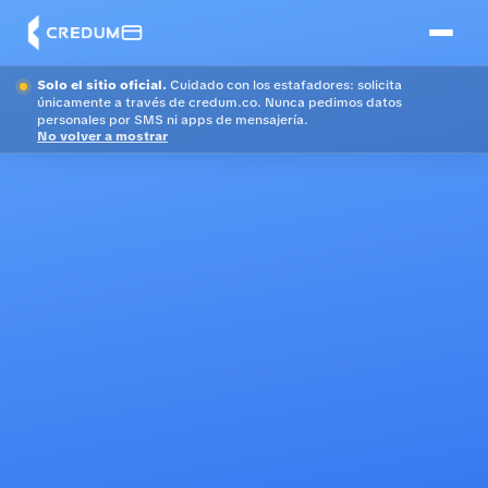
Solo el sitio oficial.
Cuidado con los estafadores: solicita
únicamente a través de credum.co. Nunca pedimos datos
personales por SMS ni apps de mensajería.
No volver a mostrar