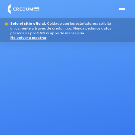
Solo el sitio oficial.
Cuidado con los estafadores: solicita
únicamente a través de credum.co. Nunca pedimos datos
personales por SMS ni apps de mensajería.
No volver a mostrar