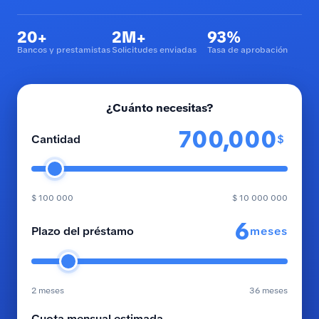
20+
2M+
93%
Bancos y prestamistas
Solicitudes enviadas
Tasa de aprobación
¿Cuánto necesitas?
$
Cantidad
$ 100 000
$ 10 000 000
meses
Plazo del préstamo
2 meses
36 meses
Cuota mensual estimada