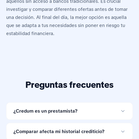
aquellos sin acceso a bancos tradicionales. Es crucial
investigar y comparar diferentes ofertas antes de tomar
una decisión. Al final del día, la mejor opción es aquella
que se adapta a tus necesidades sin poner en riesgo tu
estabilidad financiera.
Preguntas frecuentes
¿Credum es un prestamista?
No. Credum es una herramienta de comparación de
préstamos en línea y no otorga créditos.
¿Comparar afecta mi historial crediticio?