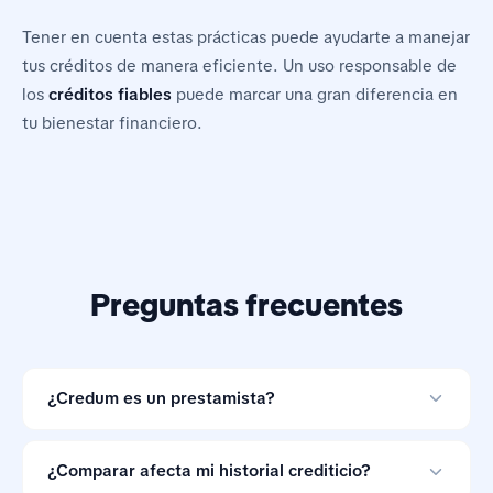
Tener en cuenta estas prácticas puede ayudarte a manejar
tus créditos de manera eficiente. Un uso responsable de
los
créditos fiables
puede marcar una gran diferencia en
tu bienestar financiero.
Preguntas frecuentes
¿Credum es un prestamista?
No. Credum es una herramienta de comparación de
préstamos en línea y no otorga créditos.
¿Comparar afecta mi historial crediticio?