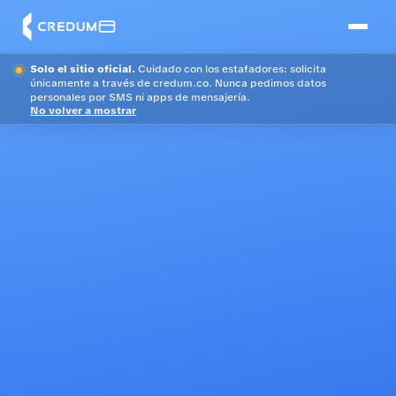
Solo el sitio oficial.
Cuidado con los estafadores: solicita
únicamente a través de credum.co. Nunca pedimos datos
personales por SMS ni apps de mensajería.
No volver a mostrar