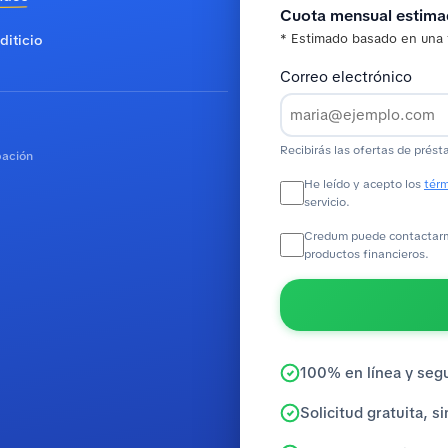
Cuota mensual estim
* Estimado basado en una 
diticio
Correo electrónico
Recibirás las ofertas de prést
bación
He leído y acepto los
térm
servicio.
Credum puede contactarme
productos financieros.
100% en línea y seg
Solicitud gratuita, 