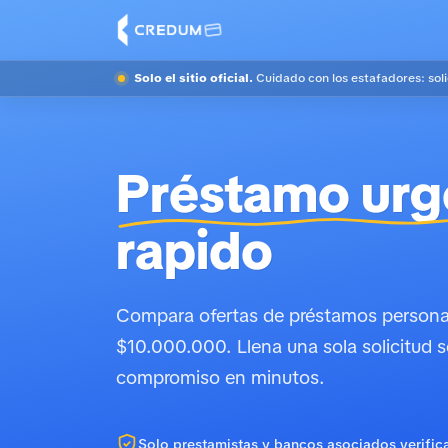
Solo el sitio oficial.
Cuidado con los estafadores: sol
Préstamo urg
rapido
Compara ofertas de préstamos personal
$10.000.000. Llena una sola solicitud s
compromiso en minutos.
Solo prestamistas y bancos asociados verific