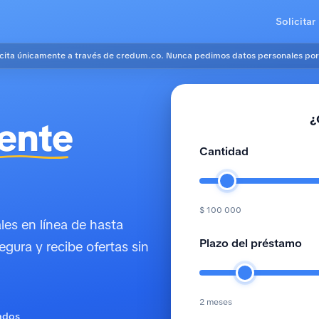
Solicitar
icita únicamente a través de credum.co. Nunca pedimos datos personales por
¿
ente
Cantidad
$ 100 000
es en línea de hasta
Plazo del préstamo
egura y recibe ofertas sin
2 meses
ados