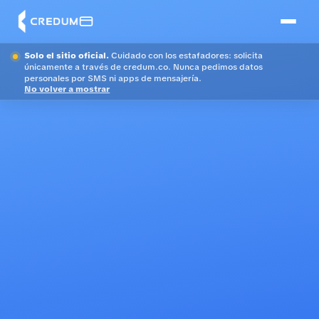
Solo el sitio oficial.
Cuidado con los estafadores: solicita
únicamente a través de credum.co. Nunca pedimos datos
personales por SMS ni apps de mensajería.
No volver a mostrar