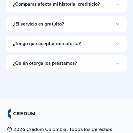
préstamos en línea y no otorga créditos.
¿Comparar afecta mi historial crediticio?
Comparar ofertas con Credum no afecta tu historial
crediticio.
¿El servicio es gratuito?
Sí. Credum no cobra a los consumidores por comparar
ofertas de préstamos.
¿Tengo que aceptar una oferta?
No. Las ofertas de préstamo no son vinculantes, así
que puedes ignorarlas si las condiciones no te
¿Quién otorga los préstamos?
convienen.
Los préstamos son otorgados por bancos e
instituciones financieras asociadas en Colombia.
© 2026 Credum Colombia. Todos los derechos