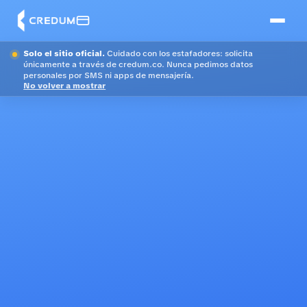
Solo el sitio oficial.
Cuidado con los estafadores: solicita
únicamente a través de credum.co. Nunca pedimos datos
personales por SMS ni apps de mensajería.
No volver a mostrar