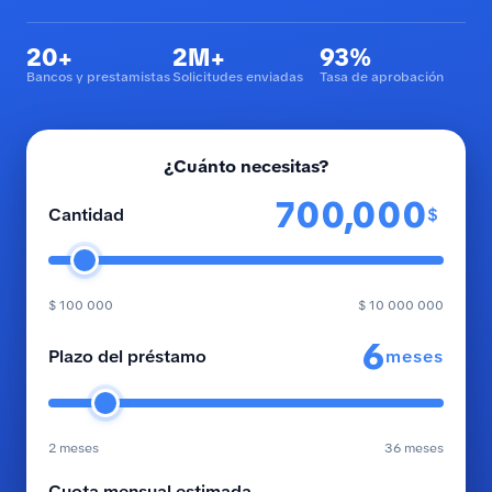
20+
2M+
93%
Bancos y prestamistas
Solicitudes enviadas
Tasa de aprobación
¿Cuánto necesitas?
$
Cantidad
$ 100 000
$ 10 000 000
meses
Plazo del préstamo
2 meses
36 meses
Cuota mensual estimada