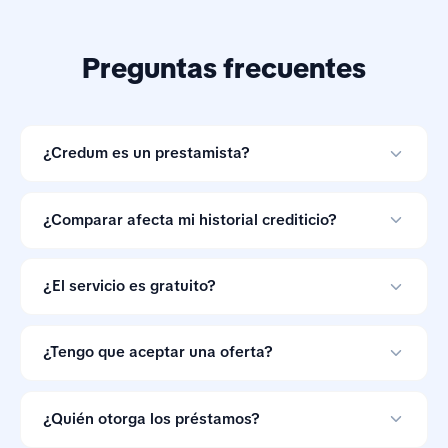
Preguntas frecuentes
¿Credum es un prestamista?
No. Credum es una herramienta de comparación de
préstamos en línea y no otorga créditos.
¿Comparar afecta mi historial crediticio?
Comparar ofertas con Credum no afecta tu historial
crediticio.
¿El servicio es gratuito?
Sí. Credum no cobra a los consumidores por comparar
ofertas de préstamos.
¿Tengo que aceptar una oferta?
No. Las ofertas de préstamo no son vinculantes, así
que puedes ignorarlas si las condiciones no te
¿Quién otorga los préstamos?
convienen.