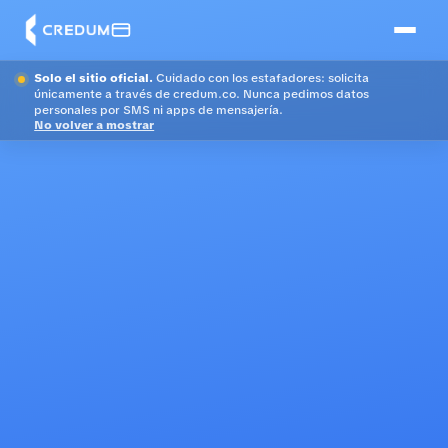
Solo el sitio oficial.
Cuidado con los estafadores: solicita
únicamente a través de credum.co. Nunca pedimos datos
personales por SMS ni apps de mensajería.
No volver a mostrar