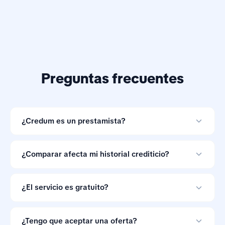
Preguntas frecuentes
¿Credum es un prestamista?
No. Credum es una herramienta de comparación de
préstamos en línea y no otorga créditos.
¿Comparar afecta mi historial crediticio?
Comparar ofertas con Credum no afecta tu historial
crediticio.
¿El servicio es gratuito?
Sí. Credum no cobra a los consumidores por comparar
ofertas de préstamos.
¿Tengo que aceptar una oferta?