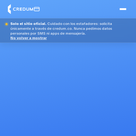
Solo el sitio oficial.
Cuidado con los estafadores: solicita
únicamente a través de credum.co. Nunca pedimos datos
personales por SMS ni apps de mensajería.
No volver a mostrar