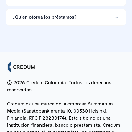
No. Las ofertas de préstamo no son vinculantes, así
que puedes ignorarlas si las condiciones no te
¿Quién otorga los préstamos?
convienen.
Los préstamos son otorgados por bancos e
instituciones financieras asociadas en Colombia.
© 2026 Credum Colombia. Todos los derechos
reservados.
Credum es una marca de la empresa Summarum
Media (Saastopankinranta 10, 00530 Helsinki,
Finlandia, RFC FI28230174). Este sitio no es una
institución financiera, banco o prestamista. Credum