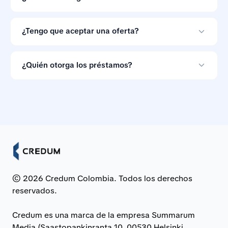
Sí. Credum no cobra a los consumidores por comparar
ofertas de préstamos.
¿Tengo que aceptar una oferta?
No. Las ofertas de préstamo no son vinculantes, así
que puedes ignorarlas si las condiciones no te
¿Quién otorga los préstamos?
convienen.
Los préstamos son otorgados por bancos e
instituciones financieras asociadas en Colombia.
© 2026 Credum Colombia. Todos los derechos
reservados.
Credum es una marca de la empresa Summarum
Media (Saastopankinranta 10, 00530 Helsinki,