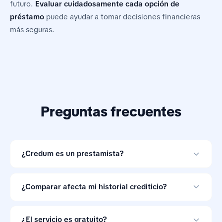
futuro.
Evaluar cuidadosamente cada opción de
préstamo
puede ayudar a tomar decisiones financieras
más seguras.
Preguntas frecuentes
¿Credum es un prestamista?
No. Credum es una herramienta de comparación de
préstamos en línea y no otorga créditos.
¿Comparar afecta mi historial crediticio?
Comparar ofertas con Credum no afecta tu historial
crediticio.
¿El servicio es gratuito?