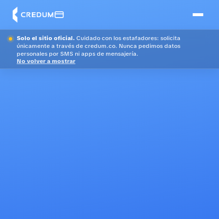
Solo el sitio oficial.
Cuidado con los estafadores: solicita
únicamente a través de credum.co. Nunca pedimos datos
personales por SMS ni apps de mensajería.
No volver a mostrar