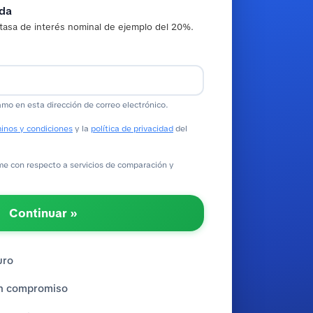
ada
tasa de interés nominal de ejemplo del 20%.
amo en esta dirección de correo electrónico.
inos y condiciones
y la
política de privacidad
del
 con respecto a servicios de comparación y
Continuar »
uro
sin compromiso