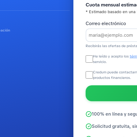
Cuota mensual estim
* Estimado basado en una 
Correo electrónico
bación
Recibirás las ofertas de prést
He leído y acepto los
térm
servicio.
Credum puede contactarme
productos financieros.
100% en línea y seg
Solicitud gratuita, 