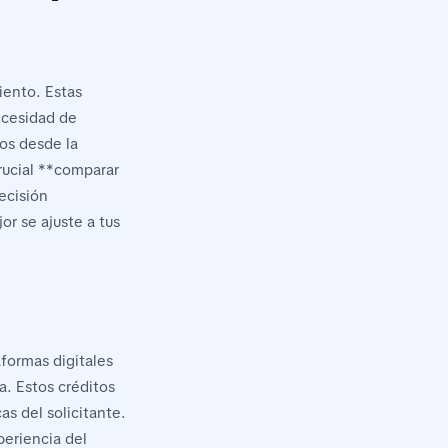
iento. Estas
ecesidad de
mos desde la
rucial **comparar
ecisión
or se ajuste a tus
aformas digitales
a. Estos créditos
s del solicitante.
periencia del