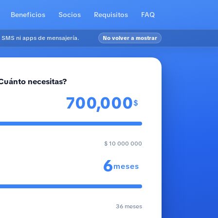
Beneficios
Socios
Requisitos
FAQ
 SMS ni apps de mensajería.
No volver a mostrar
Cuánto necesitas?
$
$ 10 000 000
meses
36 meses