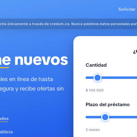
Solicitar
icita únicamente a través de credum.co. Nunca pedimos datos personales por
¿
ne
nuevos
Cantidad
es en línea de hasta
egura y recibe ofertas sin
$ 100 000
Plazo del préstamo
ados
2 meses
diticio