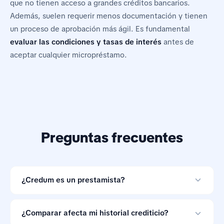
que no tienen acceso a grandes créditos bancarios.
Además, suelen requerir menos documentación y tienen
un proceso de aprobación más ágil. Es fundamental
evaluar las condiciones y tasas de interés
antes de
aceptar cualquier micropréstamo.
Preguntas frecuentes
¿Credum es un prestamista?
No. Credum es una herramienta de comparación de
préstamos en línea y no otorga créditos.
¿Comparar afecta mi historial crediticio?