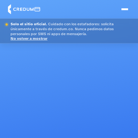
Solo el sitio oficial.
Cuidado con los estafadores: solicita
únicamente a través de credum.co. Nunca pedimos datos
personales por SMS ni apps de mensajería.
No volver a mostrar