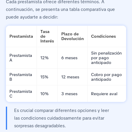
Cada prestamista ofrece diferentes términos. A
continuación, se presenta una tabla comparativa que
puede ayudarte a decidir:
Tasa
Plazo de
Prestamista
de
Condiciones
Devolución
Interés
Sin penalización
Prestamista
12%
6 meses
por pago
A
anticipado
Prestamista
Cobro por pago
15%
12 meses
B
anticipado
Prestamista
10%
3 meses
Requiere aval
C
Es crucial comparar diferentes opciones y leer
las condiciones cuidadosamente para evitar
sorpresas desagradables.