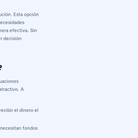
ución. Esta opción
 necesidades
era efectiva. Sin
r decisión
?
tuaciones
atractivo. A
cibir el dinero el
s necesitan fondos