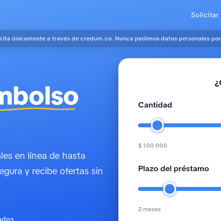
Solicitar
icita únicamente a través de credum.co. Nunca pedimos datos personales por
¿
mbolso
Cantidad
$ 100 000
es en línea de hasta
Plazo del préstamo
egura y recibe ofertas sin
2 meses
ados