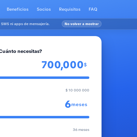
Beneficios
Socios
Requisitos
FAQ
 SMS ni apps de mensajería.
No volver a mostrar
Cuánto necesitas?
$
$ 10 000 000
meses
36 meses