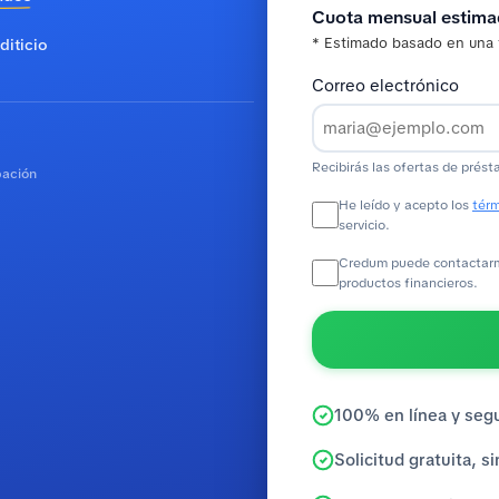
Cuota mensual estim
* Estimado basado en una 
diticio
Correo electrónico
Recibirás las ofertas de prést
bación
He leído y acepto los
térm
servicio.
Credum puede contactarme
productos financieros.
100% en línea y seg
Solicitud gratuita, 