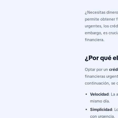
¿Necesitas diner
permite obtener f
urgentes, los cré
embargo, es cruci
financiera.
¿Por qué e
Optar por un
créd
financieras urgent
continuación, se 
Velocidad
: La 
mismo día.
Simplicidad
: L
con urgencia.