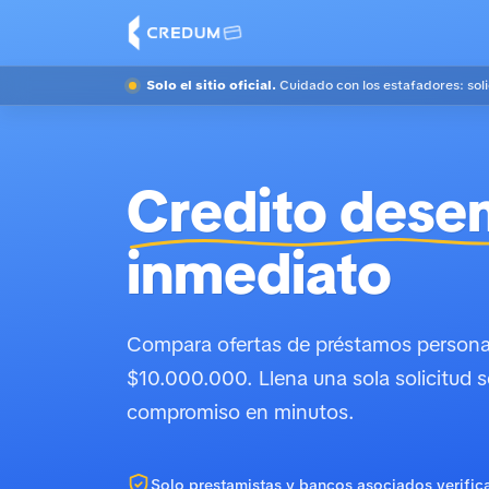
Solo el sitio oficial.
Cuidado con los estafadores: sol
Credito dese
inmediato
Compara ofertas de préstamos personal
$10.000.000. Llena una sola solicitud s
compromiso en minutos.
Solo prestamistas y bancos asociados verific