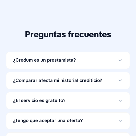
Preguntas frecuentes
¿Credum es un prestamista?
No. Credum es una herramienta de comparación de
préstamos en línea y no otorga créditos.
¿Comparar afecta mi historial crediticio?
Comparar ofertas con Credum no afecta tu historial
crediticio.
¿El servicio es gratuito?
Sí. Credum no cobra a los consumidores por comparar
ofertas de préstamos.
¿Tengo que aceptar una oferta?
No. Las ofertas de préstamo no son vinculantes, así