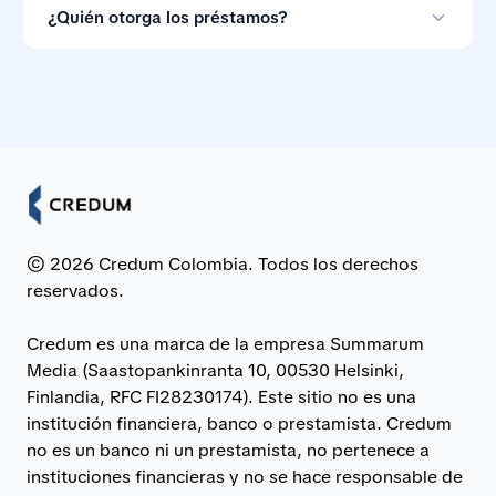
que puedes ignorarlas si las condiciones no te
¿Quién otorga los préstamos?
convienen.
Los préstamos son otorgados por bancos e
instituciones financieras asociadas en Colombia.
© 2026 Credum Colombia. Todos los derechos
reservados.
Credum es una marca de la empresa Summarum
Media (Saastopankinranta 10, 00530 Helsinki,
Finlandia, RFC FI28230174). Este sitio no es una
institución financiera, banco o prestamista. Credum
no es un banco ni un prestamista, no pertenece a
instituciones financieras y no se hace responsable de