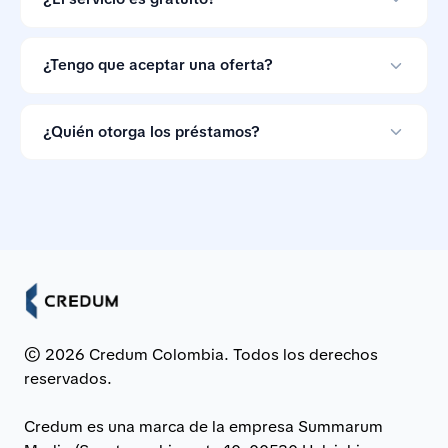
Sí. Credum no cobra a los consumidores por comparar
ofertas de préstamos.
¿Tengo que aceptar una oferta?
No. Las ofertas de préstamo no son vinculantes, así
que puedes ignorarlas si las condiciones no te
¿Quién otorga los préstamos?
convienen.
Los préstamos son otorgados por bancos e
instituciones financieras asociadas en Colombia.
© 2026 Credum Colombia. Todos los derechos
reservados.
Credum es una marca de la empresa Summarum