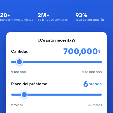
20+
2M+
93%
Bancos y prestamistas
Solicitudes enviadas
Tasa de aprobación
¿Cuánto necesitas?
$
Cantidad
$ 100 000
$ 10 000 000
meses
Plazo del préstamo
2 meses
36 meses