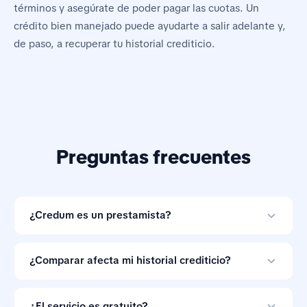
términos y asegúrate de poder pagar las cuotas. Un
crédito bien manejado puede ayudarte a salir adelante y,
de paso, a recuperar tu historial crediticio.
Preguntas frecuentes
¿Credum es un prestamista?
No. Credum es una herramienta de comparación de
préstamos en línea y no otorga créditos.
¿Comparar afecta mi historial crediticio?
Comparar ofertas con Credum no afecta tu historial
crediticio.
¿El servicio es gratuito?